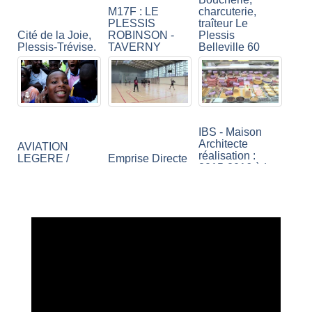
M17F : LE
charcuterie,
PLESSIS
traîteur Le
Cité de la Joie,
ROBINSON -
Plessis
Plessis-Trévise.
TAVERNY
Belleville 60
IBS - Maison
Architecte
AVIATION
réalisation :
LEGERE /
Emprise Directe
2015-2016 à Le
TOUR DE
spectacle du 2et
Plessis-
PISTE EN TB9 /
3Février Le
Robinson 92350
LE PLESSIS
Plessis
BELLEVILLE
Robinson
Be green -
Thierry Fanfant