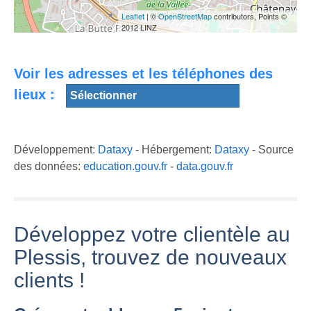
Gypsies Live in
au bord de l'eau
Le Plessis-
le plessis
Leaflet
| ©
OpenStreetMap
contributors, Points ©
Robinson Part 1
youtube
2012 LINZ
Voir les adresses et les téléphones des
lieux :
Promogim - Le
Le Plessis-
DOMAINE du
46th Rallye
Chenet #5 —
PLESSIS - Le
Plaines &
Les Gares les
Plessis
Vallees 2019 -
Moins
Développement:
Dataxy
- Hébergement:
Dataxy
- Source
Belleville 60
ES1 Le Plessis
Fréquentées
des données:
education.gouv.fr
-
data.gouv.fr
Hebert
d'Ile-De-France
Développez votre clientèle au
Plessis, trouvez de nouveaux
clients !