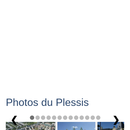
Photos du Plessis
❮
❯
1 / 13