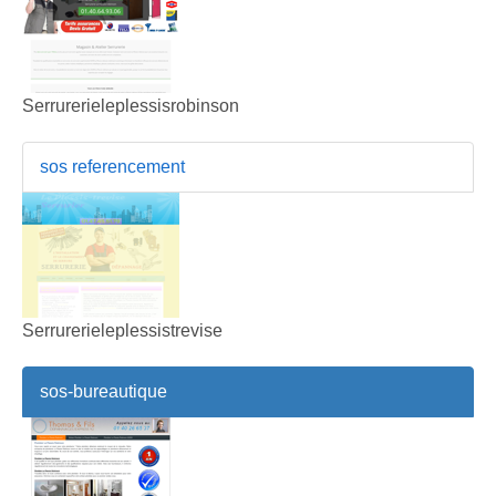
Serrurerieleplessisrobinson
sos referencement
Serrurerieleplessistrevise
sos-bureautique